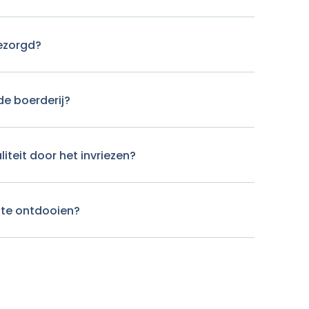
ezorgd?
de boerderij?
liteit door het invriezen?
ste ontdooien?