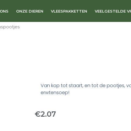
 ONS
ONZE DIEREN
VLEESPAKKETTEN
VEELGESTELDE V
nspootjes
Van kop tot staart, en tot de pootjes, v
erwtensoep!
€
2.07