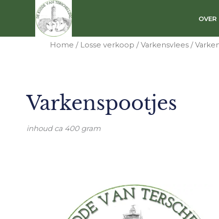
Ga
naar
OVER
de
inhoud
Home
/
Losse verkoop
/
Varkensvlees
/ Varke
Varkenspootjes
inhoud ca 400 gram