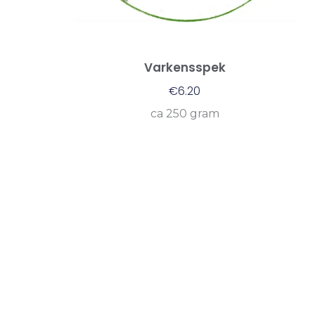
Varkensspek
€
6.20
ca 250 gram