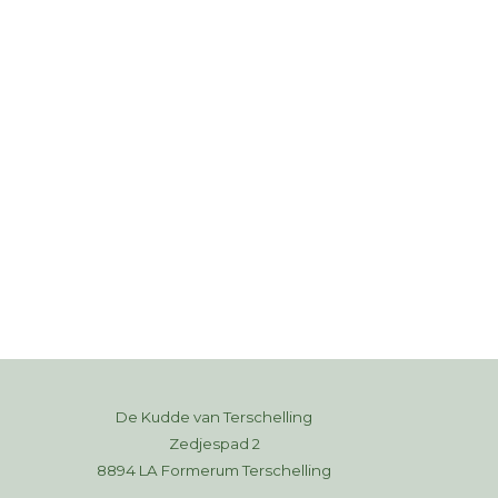
De Kudde van Terschelling
Zedjespad 2
8894 LA Formerum Terschelling