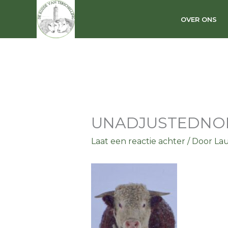
Ga
naar
OVER ONS
de
inhoud
UNADJUSTEDNO
Laat een reactie achter
/ Door
La