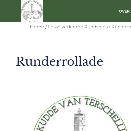
Ga
naar
OVER
de
inhoud
Home
/
Losse verkoop
/
Rundvlees
/ Runderr
Runderrollade