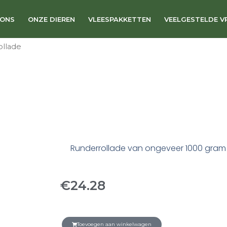
 ONS
ONZE DIEREN
VLEESPAKKETTEN
VEELGESTELDE V
ollade
Runderrollade van ongeveer 1000 gram
€
24.28
Toevoegen aan winkelwagen