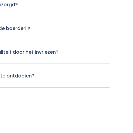
ezorgd?
de boerderij?
liteit door het invriezen?
ste ontdooien?