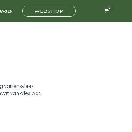
rken
ntal
WEBSHOP
RAGEN
kg varkensvlees,
vat van alles wat,