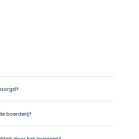
ezorgd?
de boerderij?
liteit door het invriezen?