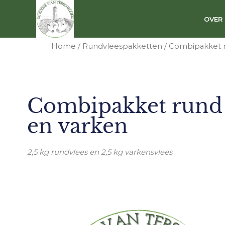
Ga
naar
OVER
de
inhoud
Home
/
Rundvleespakketten
/ Combipakket 
Combipakket rund
en varken
2,5 kg rundvlees en 2,5 kg varkensvlees