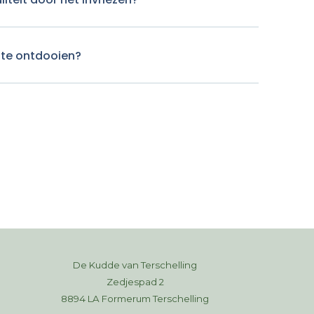
ste ontdooien?
De Kudde van Terschelling
Zedjespad 2
8894 LA Formerum Terschelling