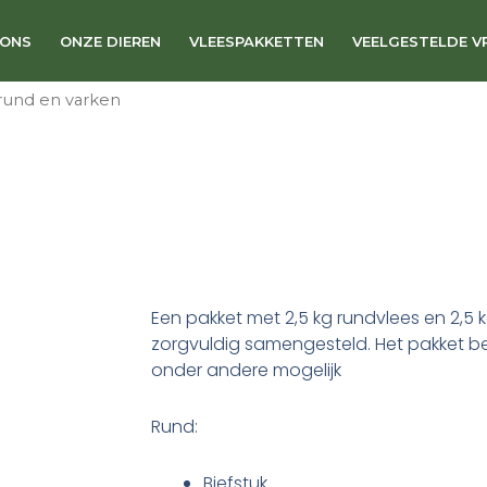
va
aa
 ONS
ONZE DIEREN
VLEESPAKKETTEN
VEELGESTELDE V
rund en varken
Een pakket met 2,5 kg rundvlees en 2,5 
zorgvuldig samengesteld. Het pakket be
onder andere mogelijk
Rund:
Biefstuk