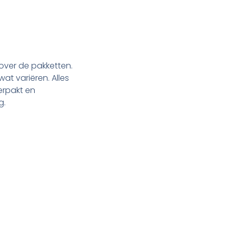
over de pakketten.
at variëren. Alles
erpakt en
g.