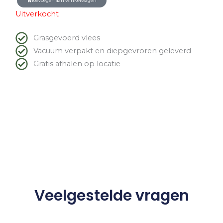
Toevoegen aan winkelwagen
Was:
Is:
Uitverkocht
€11.79.
€9.95.
Grasgevoerd vlees
Vacuum verpakt en diepgevroren geleverd
Gratis afhalen op locatie
Veelgestelde vragen