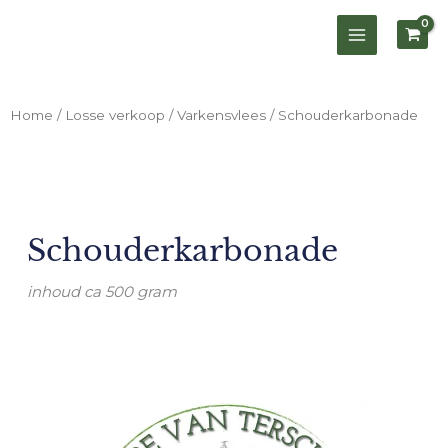
Ga
naar
de
inhoud
Home
/
Losse verkoop
/
Varkensvlees
/ Schouderkarbonade
Schouderkarbonade
inhoud ca 500 gram