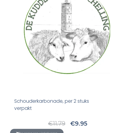
Schouderkarbonade, per 2 stuks
verpakt
Oorspronkelijke
Huidige
€
11.79
€
9.95
Prijs
Prijs