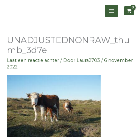
Ga
naar
de
inhoud
UNADJUSTEDNONRAW_thu
mb_3d7e
Laat een reactie achter
/ Door
Laura2703
/
6 november
2022